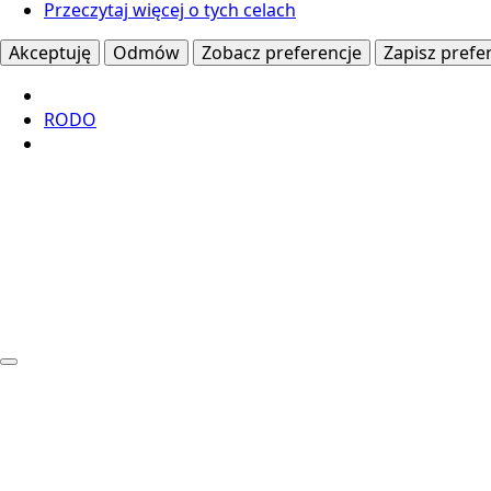
Przeczytaj więcej o tych celach
Akceptuję
Odmów
Zobacz preferencje
Zapisz prefe
RODO