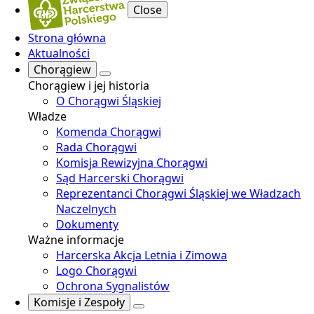
Close
Strona główna
Aktualności
Chorągiew
Chorągiew i jej historia
O Chorągwi Śląskiej
Władze
Komenda Chorągwi
Rada Chorągwi
Komisja Rewizyjna Chorągwi
Sąd Harcerski Chorągwi
Reprezentanci Chorągwi Śląskiej we Władzach
Naczelnych
Dokumenty
Ważne informacje
Harcerska Akcja Letnia i Zimowa
Logo Chorągwi
Ochrona Sygnalistów
Komisje i Zespoły