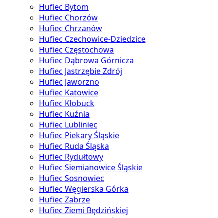
Hufiec Bytom
Hufiec Chorzów
Hufiec Chrzanów
Hufiec Czechowice-Dziedzice
Hufiec Częstochowa
Hufiec Dąbrowa Górnicza
Hufiec Jastrzębie Zdrój
Hufiec Jaworzno
Hufiec Katowice
Hufiec Kłobuck
Hufiec Kuźnia
Hufiec Lubliniec
Hufiec Piekary Śląskie
Hufiec Ruda Śląska
Hufiec Rydułtowy
Hufiec Siemianowice Śląskie
Hufiec Sosnowiec
Hufiec Węgierska Górka
Hufiec Zabrze
Hufiec Ziemi Będzińskiej