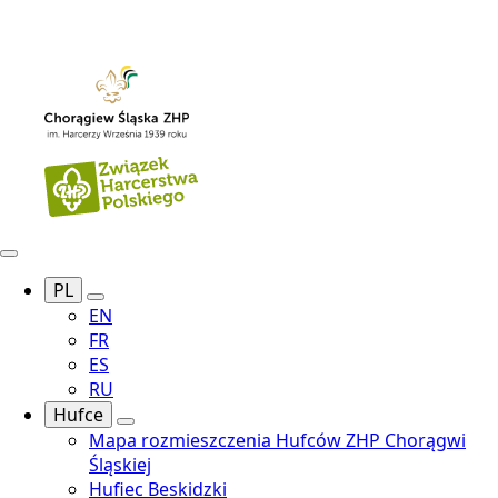
PL
EN
FR
ES
RU
Hufce
Mapa rozmieszczenia Hufców ZHP Chorągwi
Śląskiej
Hufiec Beskidzki