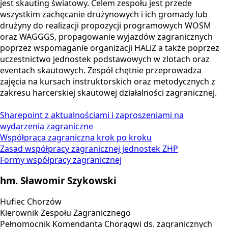
jest skauting światowy. Celem zespołu jest przede
wszystkim zachęcanie drużynowych i ich gromady lub
drużyny do realizacji propozycji programowych WOSM
oraz WAGGGS, propagowanie wyjazdów zagranicznych
poprzez wspomaganie organizacji HALiZ a także poprzez
uczestnictwo jednostek podstawowych w zlotach oraz
eventach skautowych. Zespół chętnie przeprowadza
zajęcia na kursach instruktorskich oraz metodycznych z
zakresu harcerskiej skautowej działalności zagranicznej.
Sharepoint z aktualnościami i zaproszeniami na
wydarzenia zagraniczne
Współpraca zagraniczna krok po kroku
Zasad współpracy zagranicznej jednostek ZHP
Formy współpracy zagranicznej
hm. Sławomir Szykowski
Hufiec Chorzów
Kierownik Zespołu Zagranicznego
Pełnomocnik Komendanta Chorągwi ds. zagranicznych