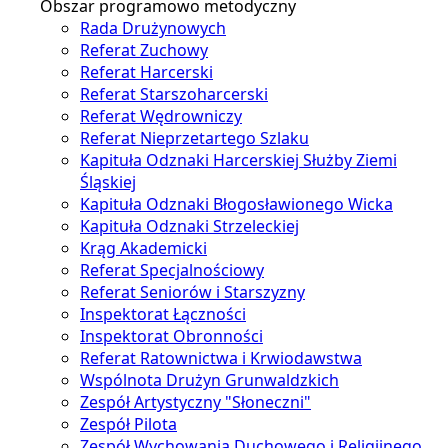
Obszar programowo metodyczny
Rada Drużynowych
Referat Zuchowy
Referat Harcerski
Referat Starszoharcerski
Referat Wędrowniczy
Referat Nieprzetartego Szlaku
Kapituła Odznaki Harcerskiej Służby Ziemi
Śląskiej
Kapituła Odznaki Błogosławionego Wicka
Kapituła Odznaki Strzeleckiej
Krąg Akademicki
Referat Specjalnościowy
Referat Seniorów i Starszyzny
Inspektorat Łączności
Inspektorat Obronności
Referat Ratownictwa i Krwiodawstwa
Wspólnota Drużyn Grunwaldzkich
Zespół Artystyczny "Słoneczni"
Zespół Pilota
Zespół Wychowania Duchowego i Religijnego