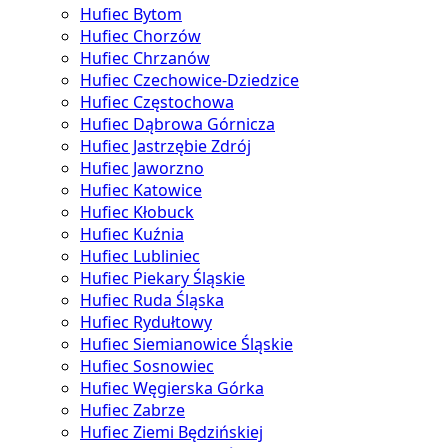
Hufiec Bytom
Hufiec Chorzów
Hufiec Chrzanów
Hufiec Czechowice-Dziedzice
Hufiec Częstochowa
Hufiec Dąbrowa Górnicza
Hufiec Jastrzębie Zdrój
Hufiec Jaworzno
Hufiec Katowice
Hufiec Kłobuck
Hufiec Kuźnia
Hufiec Lubliniec
Hufiec Piekary Śląskie
Hufiec Ruda Śląska
Hufiec Rydułtowy
Hufiec Siemianowice Śląskie
Hufiec Sosnowiec
Hufiec Węgierska Górka
Hufiec Zabrze
Hufiec Ziemi Będzińskiej