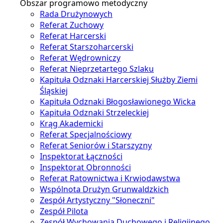
Obszar programowo metodyczny
Rada Drużynowych
Referat Zuchowy
Referat Harcerski
Referat Starszoharcerski
Referat Wędrowniczy
Referat Nieprzetartego Szlaku
Kapituła Odznaki Harcerskiej Służby Ziemi
Śląskiej
Kapituła Odznaki Błogosławionego Wicka
Kapituła Odznaki Strzeleckiej
Krąg Akademicki
Referat Specjalnościowy
Referat Seniorów i Starszyzny
Inspektorat Łączności
Inspektorat Obronności
Referat Ratownictwa i Krwiodawstwa
Wspólnota Drużyn Grunwaldzkich
Zespół Artystyczny "Słoneczni"
Zespół Pilota
Zespół Wychowania Duchowego i Religijnego