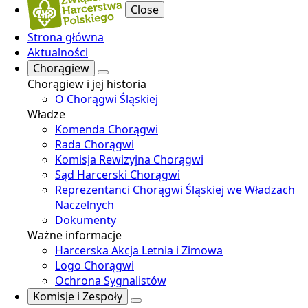
Close
Strona główna
Aktualności
Chorągiew
Chorągiew i jej historia
O Chorągwi Śląskiej
Władze
Komenda Chorągwi
Rada Chorągwi
Komisja Rewizyjna Chorągwi
Sąd Harcerski Chorągwi
Reprezentanci Chorągwi Śląskiej we Władzach
Naczelnych
Dokumenty
Ważne informacje
Harcerska Akcja Letnia i Zimowa
Logo Chorągwi
Ochrona Sygnalistów
Komisje i Zespoły