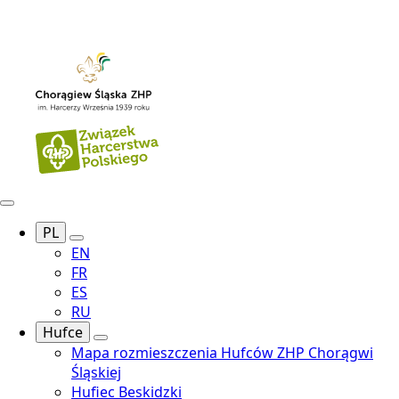
PL
EN
FR
ES
RU
Hufce
Mapa rozmieszczenia Hufców ZHP Chorągwi
Śląskiej
Hufiec Beskidzki