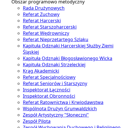
Obszar programowo metodyczny
Rada Drużynowych
Referat Zuchowy
Referat Harcerski
Referat Starszoharcerski
Referat Wędrowniczy
Referat Nieprzetartego Szlaku
Kapituła Odznaki Harcerskiej Służby Ziemi
Śląskiej
Kapituła Odznaki Błogosławionego Wicka
Kapituła Odznaki Strzeleckiej
Krąg Akademicki
Referat Specjalnościowy
Referat Seniorów i Starszyzny
Inspektorat Łączności
Inspektorat Obronności
Referat Ratownictwa i Krwiodawstwa
Wspólnota Drużyn Grunwaldzkich
Zespół Artystyczny "Słoneczni"
Zespół Pilota
Zespół Wychowania Duchowego i Religijnego