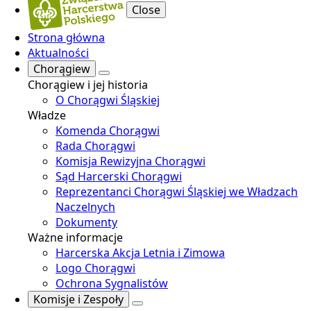
Close
Strona główna
Aktualności
Chorągiew
Chorągiew i jej historia
O Chorągwi Śląskiej
Władze
Komenda Chorągwi
Rada Chorągwi
Komisja Rewizyjna Chorągwi
Sąd Harcerski Chorągwi
Reprezentanci Chorągwi Śląskiej we Władzach
Naczelnych
Dokumenty
Ważne informacje
Harcerska Akcja Letnia i Zimowa
Logo Chorągwi
Ochrona Sygnalistów
Komisje i Zespoły