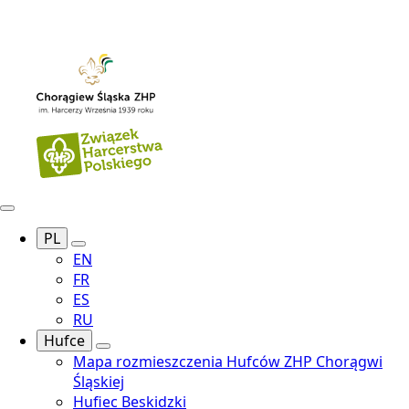
PL
EN
FR
ES
RU
Hufce
Mapa rozmieszczenia Hufców ZHP Chorągwi
Śląskiej
Hufiec Beskidzki