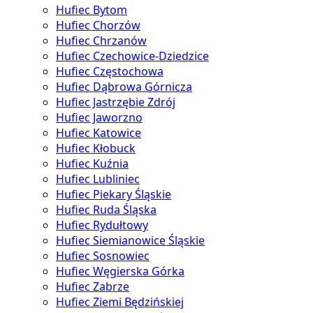
Hufiec Bytom
Hufiec Chorzów
Hufiec Chrzanów
Hufiec Czechowice-Dziedzice
Hufiec Częstochowa
Hufiec Dąbrowa Górnicza
Hufiec Jastrzębie Zdrój
Hufiec Jaworzno
Hufiec Katowice
Hufiec Kłobuck
Hufiec Kuźnia
Hufiec Lubliniec
Hufiec Piekary Śląskie
Hufiec Ruda Śląska
Hufiec Rydułtowy
Hufiec Siemianowice Śląskie
Hufiec Sosnowiec
Hufiec Węgierska Górka
Hufiec Zabrze
Hufiec Ziemi Będzińskiej